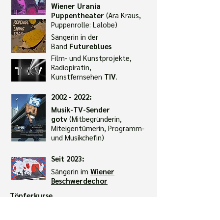
Wiener Ura
nia
Puppentheater
(Ära Kraus,
Puppenrolle: Lalobe)
Sängerin in der
Band
Futureblues
Film- und Kunstprojekte,
Radiopiratin,
Kunstfernsehen
TIV
.
2002 - 2022
:
Musik-TV-Sender
gotv
(Mitbegründerin,
Miteigentümerin, Programm-
und Musikchefin)
Seit 2023:
Sängerin im
Wiener
Beschwerdechor
Töpferkurse.